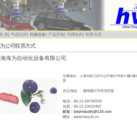
抓 具
|
气动元件
|
机械设备
|
产品开发
|
代理合作
|
联系方式
为公司联系方式
上海海为自动化设备有限公司
注册地址：上海市松江区中山中路62号第11幢1楼1
室
办公地址 ： 德州路270号305室
电话：86-21-69760558
传真：86-21-23010467
邮箱：
bwyindustry@126.com
网址：www.hwy.sh.cn