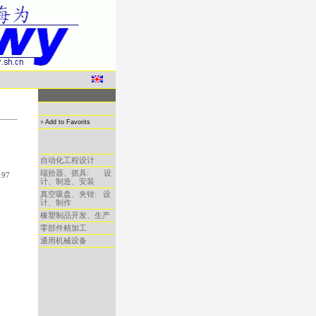
»
Add to Favorits
自动化工程设计
端拾器、抓具: 设
97
计、制造、安装
真空吸盘、夹钳: 设
计、制作
橡塑制品开发、生产
零部件精加工
通用机械设备